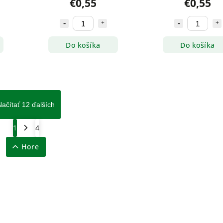
€0,55
€0,55
Do košíka
Do košíka
Načítať 12 ďalších
1
4
Hore