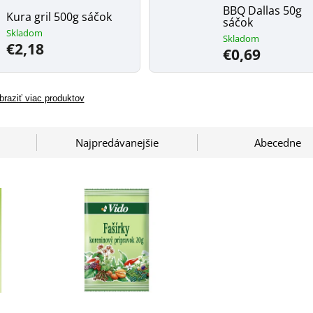
BBQ Dallas 50g
Kura gril 500g sáčok
sáčok
Skladom
Skladom
€2,18
€0,69
braziť viac produktov
Najpredávanejšie
Abecedne