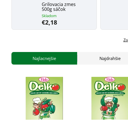
Grilovacia zmes
500g sáčok
Skladom
€2,18
Zo
Najlacnejšie
Najdrahšie