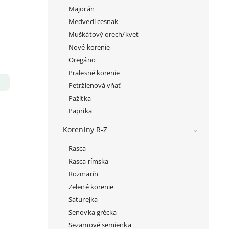
Majorán
Medvedí cesnak
Muškátový orech/kvet
Nové korenie
Oregáno
Pralesné korenie
Petržlenová vňať
Pažítka
Paprika
Koreniny R-Z
Rasca
Rasca rímska
Rozmarín
Zelené korenie
Saturejka
Senovka grécka
Sezamové semienka