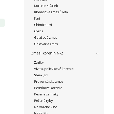
Korenie 4 farieb
Klobásová zmes ČABA
Karí
Chimichurri
Gyros
Gulašová zmes
Grilovacia zmes
Zmesi korenín N-Z
Zaziky
Vivita, polievkové korenie
Steak gril
Provensálska zmes
Perníkové korenie
Pečené zemiaky
Pečené ryby
Na varené víno
Na šaláty