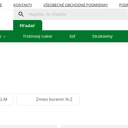
E
KONTAKTY
VŠEOBECNÉ OBCHODNÉ PODMIENKY
POD
Hľadať
y
Trstinový cukor
Soľ
Strukoviny
 G-M
Zmesi korenín N-Z