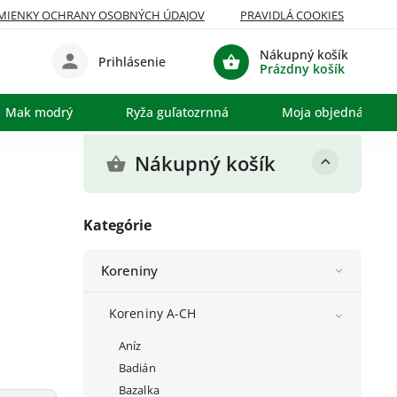
MIENKY OCHRANY OSOBNÝCH ÚDAJOV
PRAVIDLÁ COOKIES
Nákupný košík
Prihlásenie
Prázdny košík
Mak modrý
Ryža guľatozrnná
Moja objednávka
Nákupný košík
Kategórie
Koreniny
Koreniny A-CH
Aníz
Badián
Bazalka