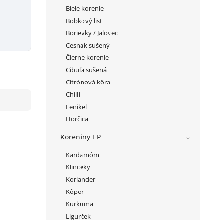
Biele korenie
Bobkový list
Borievky / Jalovec
Cesnak sušený
Čierne korenie
Cibuľa sušená
Citrónová kôra
Chilli
Fenikel
Horčica
Koreniny I-P
Kardamóm
Klinčeky
Koriander
Kôpor
Kurkuma
Ligurček