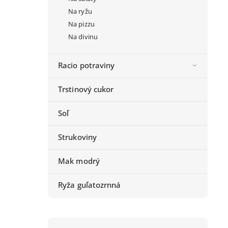
Na ryžu
Na pizzu
Na divinu
Racio potraviny
Trstinový cukor
Soľ
Strukoviny
Mak modrý
Ryža guľatozrnná