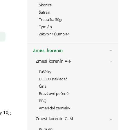
Škorica
Šafrán
Trebuľka 50gr
Tymián
Zázvor / Ďumbier
Zmesi korenín
Zmesi korenín A-F
Fašírky
DELKO nakladač
Čína
Bravčové pečené
BBQ
Americké zemiaky
ky 10g
Zmesi korenín G-M
Kura gril