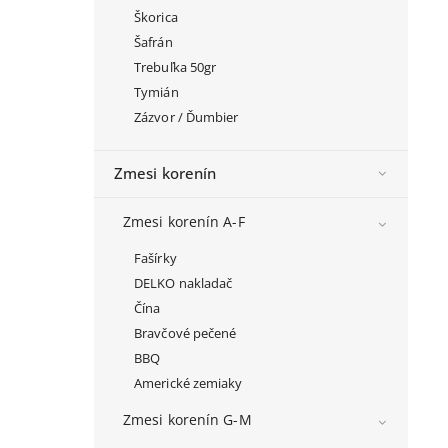
Škorica
Šafrán
Trebuľka 50gr
Tymián
Zázvor / Ďumbier
Zmesi korenín
Zmesi korenín A-F
Fašírky
DELKO nakladač
Čína
Bravčové pečené
BBQ
Americké zemiaky
Zmesi korenín G-M