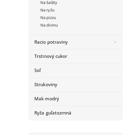
Na šaláty
Na ryžu
Na pizzu
Na divinu
Racio potraviny
Trstinový cukor
Soľ
Strukoviny
Mak modrý
Ryža guľatozrnná