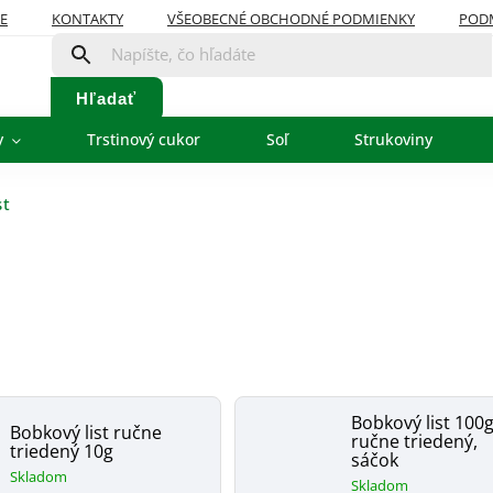
E
KONTAKTY
VŠEOBECNÉ OBCHODNÉ PODMIENKY
POD
Hľadať
y
Trstinový cukor
Soľ
Strukoviny
st
Bobkový list 100g
Bobkový list ručne
ručne triedený,
triedený 10g
sáčok
Skladom
Skladom