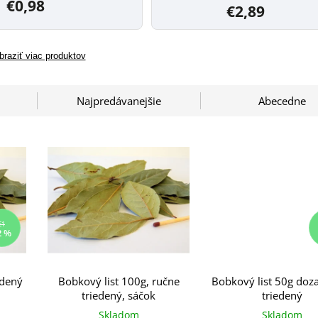
€0,98
€2,89
braziť viac produktov
Najpredávanejšie
Abecedne
€1
2 %
edený
Bobkový list 100g, ručne
Bobkový list 50g doza
triedený, sáčok
triedený
Skladom
Skladom