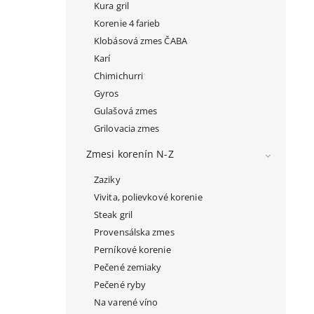
Kura gril
Korenie 4 farieb
Klobásová zmes ČABA
Karí
Chimichurri
Gyros
Gulašová zmes
Grilovacia zmes
Zmesi korenín N-Z
Zaziky
Vivita, polievkové korenie
Steak gril
Provensálska zmes
Perníkové korenie
Pečené zemiaky
Pečené ryby
Na varené víno