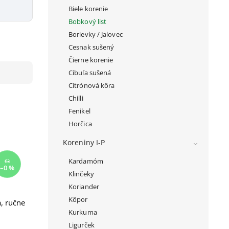
Biele korenie
Bobkový list
Borievky / Jalovec
Cesnak sušený
Čierne korenie
Cibuľa sušená
Citrónová kôra
Chilli
Fenikel
Horčica
Koreniny I-P
Kardamóm
€3
–0 %
Klinčeky
Koriander
Kôpor
, ručne
Kurkuma
Ligurček