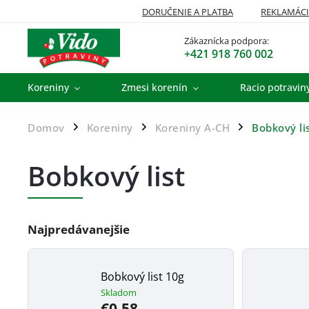
DORUČENIE A PLATBA
REKLAMÁCI
Zákaznícka podpora:
+421 918 760 002
Koreniny
Zmesi korenín
Racio potravin
Domov
Koreniny
Koreniny A-CH
Bobkový li
/
/
/
Bobkový list
Najpredávanejšie
Bobkový list 10g
Skladom
€0,58