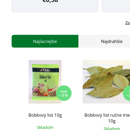
Zo
Najlacnejšie
Najdrahšie
€0,60
–3 %
–
Bobkový list 10g
Bobkový list ručne tri
10g
Skladom
Skladom