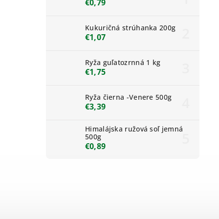
€0,79
Kukuričná strúhanka 200g
€1,07
Ryža guľatozrnná 1 kg
€1,75
Ryža čierna -Venere 500g
€3,39
Himalájska ružová soľ jemná
500g
€0,89