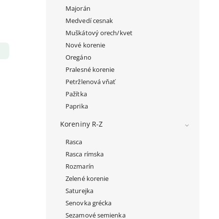
Majorán
Medvedí cesnak
Muškátový orech/kvet
Nové korenie
Oregáno
Pralesné korenie
Petržlenová vňať
Pažítka
Paprika
Koreniny R-Z
Rasca
Rasca rímska
Rozmarín
Zelené korenie
Saturejka
Senovka grécka
Sezamové semienka