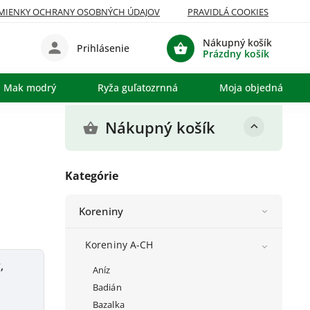
MIENKY OCHRANY OSOBNÝCH ÚDAJOV
PRAVIDLÁ COOKIES
Nákupný košík
Prihlásenie
Prázdny košík
Mak modrý
Ryža guľatozrnná
Moja objednávka
Nákupný košík
Kategórie
Koreniny
Koreniny A-CH
,
Aníz
Badián
Bazalka