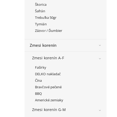
Škorica
Šafrán
Trebuľka 50gr
Tymián
Zázvor / Ďumbier
Zmesi korenín
Zmesi korenín A-F
Fašírky
DELKO nakladač
Čína
Bravčové pečené
BBQ
Americké zemiaky
Zmesi korenín G-M