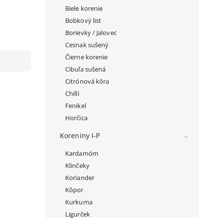
Biele korenie
Bobkový list
Borievky / Jalovec
Cesnak sušený
Čierne korenie
Cibuľa sušená
Citrónová kôra
Chilli
Fenikel
Horčica
Koreniny I-P
Kardamóm
Klinčeky
Koriander
Kôpor
Kurkuma
Ligurček