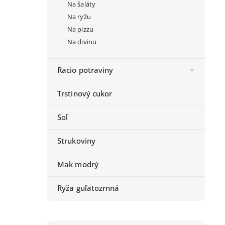
Na šaláty
Na ryžu
Na pizzu
Na divinu
Racio potraviny
Trstinový cukor
Soľ
Strukoviny
Mak modrý
Ryža guľatozrnná