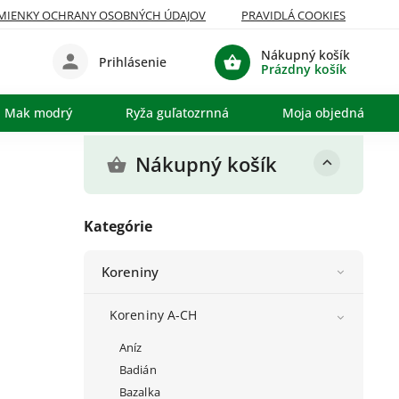
MIENKY OCHRANY OSOBNÝCH ÚDAJOV
PRAVIDLÁ COOKIES
Nákupný košík
Prihlásenie
Prázdny košík
Mak modrý
Ryža guľatozrnná
Moja objednávka
Nákupný košík
Kategórie
Koreniny
Koreniny A-CH
Aníz
Badián
Bazalka