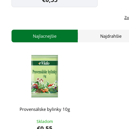
Zo
Najlacnejšie
Najdrahšie
Provensálske bylinky 10g
Skladom
€0,55