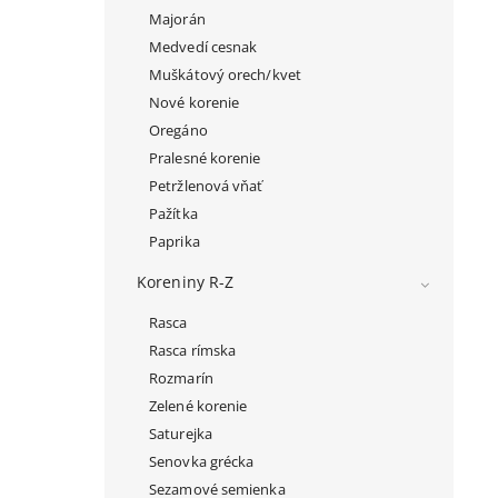
Majorán
Medvedí cesnak
Muškátový orech/kvet
Nové korenie
Oregáno
Pralesné korenie
Petržlenová vňať
Pažítka
Paprika
Koreniny R-Z
Rasca
Rasca rímska
Rozmarín
Zelené korenie
Saturejka
Senovka grécka
Sezamové semienka