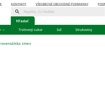
E
KONTAKTY
VŠEOBECNÉ OBCHODNÉ PODMIENKY
POD
Hľadať
y
Trstinový cukor
Soľ
Strukoviny
rovensálska zmes