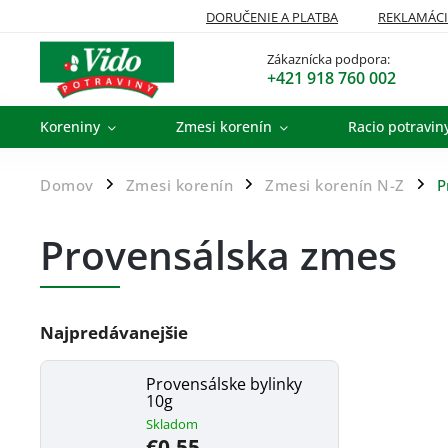
DORUČENIE A PLATBA
REKLAMÁCI
Zákaznícka podpora:
+421 918 760 002
Koreniny
Zmesi korenín
Racio potravin
Domov
Zmesi korenín
Zmesi korenín N-Z
P
/
/
/
Provensálska zmes
Najpredávanejšie
Provensálske bylinky
10g
Skladom
€0,55