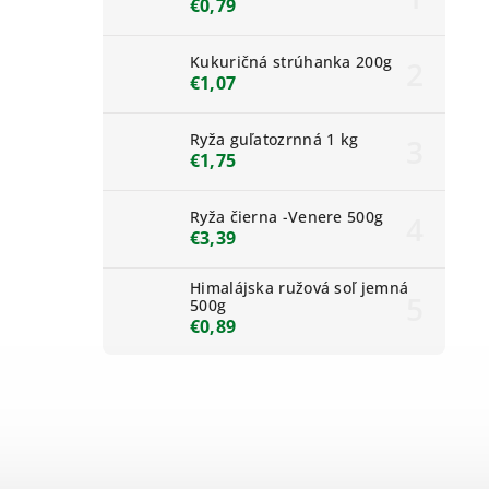
€0,79
Kukuričná strúhanka 200g
€1,07
Ryža guľatozrnná 1 kg
€1,75
Ryža čierna -Venere 500g
€3,39
Himalájska ružová soľ jemná
500g
€0,89