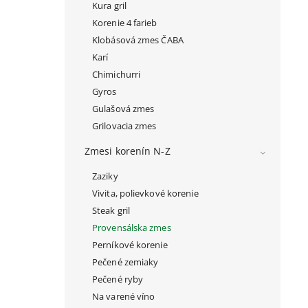
Kura gril
Korenie 4 farieb
Klobásová zmes ČABA
Karí
Chimichurri
Gyros
Gulašová zmes
Grilovacia zmes
Zmesi korenín N-Z
Zaziky
Vivita, polievkové korenie
Steak gril
Provensálska zmes
Perníkové korenie
Pečené zemiaky
Pečené ryby
Na varené víno