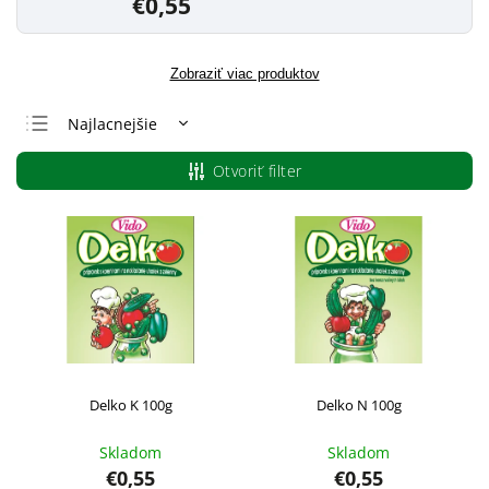
€0,55
Zobraziť viac produktov
Najlacnejšie
Najdrahšie
Otvoriť filter
Najpredávanejšie
Abecedne
Delko K 100g
Delko N 100g
Skladom
Skladom
€0,55
€0,55