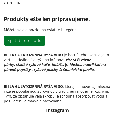
žiarením.
Produkty ešte len pripravujeme.
Môžete sa ale pozrieť na ostatné kategórie.
Späť do obchodu
BIELA GUĽATOZRNNÁ RYŽA VIDO
je bacuľatého tvaru a je to
vari najideálnejšia ryža na krémové
rizotá
či
rôzne
plnky
,
sladké ryžové kaše
,
koláče
, je
ideálna napríklad na
plnené papriky , ryžové placky či španielsku paellu.
BIELA GUĽATOZRNNÁ RYŽA VIDO
, ktorej sa hovorí aj mliečna
ryža je populárnou surovinou v tradičnej i modernej kuchyni.
Tým, že obsahuje veľa škrobu je schopná absorbovať vodu a
po uvarení je mäkká a nadýchaná.
Instagram