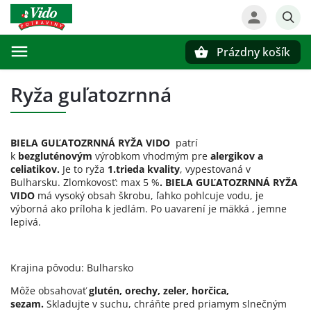
Prázdny košík
Hľadať
Ryža guľatozrnná
BIELA GUĽATOZRNNÁ RYŽA VIDO
patrí
k
bezgluténovým
výrobkom vhodmým pre
alergikov a
celiatikov.
Je to ryža
1.trieda kvality
, vypestovaná v
Bulharsku. Zlomkovosť: max 5 %
. BIELA GUĽATOZRNNÁ RYŽA
VIDO
má vysoký obsah škrobu, ľahko pohlcuje vodu, je
výborná ako príloha k jedlám. Po uavarení je mäkká , jemne
lepivá.
Krajina pôvodu: Bulharsko
Môže obsahovať
glutén, orechy, zeler, horčica,
sezam.
Skladujte v suchu, chráňte pred priamym slnečným