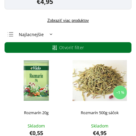
€4,95
Zobraziť viac produktov
Najlacnejšie
Najdrahšie
Otvoriť filter
Najpredávanejšie
Abecedne
–1 %
Rozmarín 20g
Rozmarín 500g sáčok
Skladom
Skladom
€0,55
€4,95