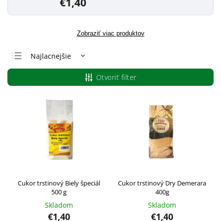
€1,40
Zobraziť viac produktov
Najlacnejšie
Najdrahšie
Otvoriť filter
Najpredávanejšie
Abecedne
Cukor trstinový Biely špeciál
Cukor trstinový Dry Demerara
500 g
400g
Skladom
Skladom
€1,40
€1,40