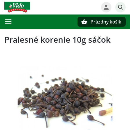
Prázdny košík
Hľadať
Pralesné korenie 10g sáčok