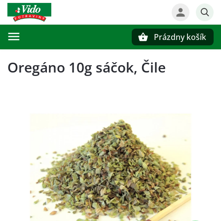
Prázdny košík
Hľadať
Oregáno 10g sáčok, Čile