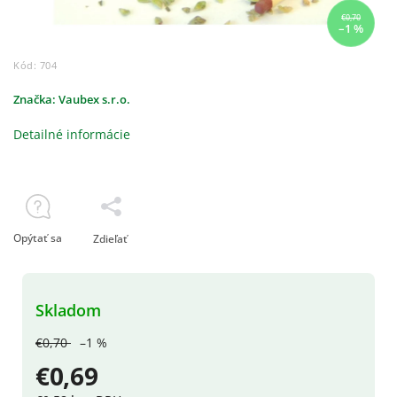
€0,70
–1 %
Kód:
704
Značka:
Vaubex s.r.o.
Detailné informácie
Opýtať sa
Zdieľať
Skladom
€0,70
–1 %
€0,69