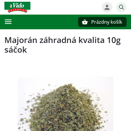
Prázdny košík
Hľadať
Majorán záhradná kvalita 10g
sáčok