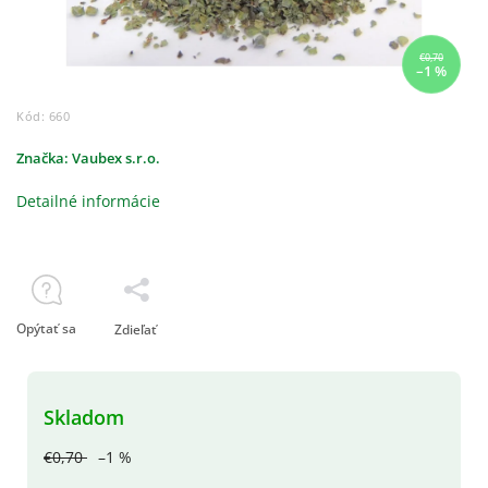
€0,70
–1 %
Kód:
660
Značka:
Vaubex s.r.o.
Detailné informácie
Opýtať sa
Zdieľať
Skladom
€0,70
–1 %