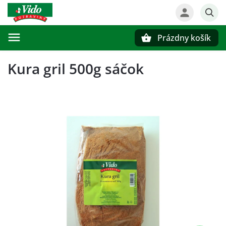
Prázdny košík
Hľadať
Kura gril 500g sáčok