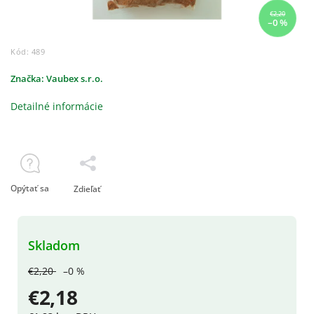
€2,20
–0 %
Kód:
489
Značka:
Vaubex s.r.o.
Detailné informácie
Opýtať sa
Zdieľať
Skladom
€2,20
–0 %
€2,18