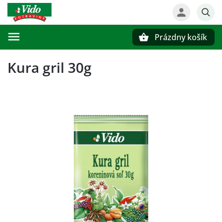
Prázdny košík
Hľadať
Kura gril 30g