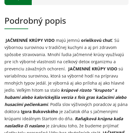
Podrobný popis
JAČMENNÉ KRÚPY VIDO
majú jemnú
orieškovú chuť
. Sú
výbornou surovinou v tradičnej kuchyni a aj pri zdravom
spôsobe stravovania. Mnohí ľudia jačmenné krúoy využívajú
pre ich výborné vlastnosti na celkový detox organizmu a
prevenciu závažných ochorení.
JAČMENNÉ KRÚPY VIDO
sú
variabilnou surovinou, ktorá sa výborné hodí na prípravu
mnohých typov jedál. Je výborná aj ako príloha aj ako hlavné
jedlo. Veľkým hitom sa stalo
krúpové rizoto "krupoto" s
hubami alebo kalorickejšia verzia s fois gras kačacími alebo
husacími pečienkami
. Podľa slov výživových poradcov aj pána
doktora
Igora Bukovského
je začiatok dňa s jačmennými
krúpami ideálnym štartom do dňa.
Raňajková krúpna kaša
nasladko či naslano
je zárukou toho, že budeme prijímať
všetky telu prospešné látky bez zbytočných strát.
JAČMENNÉ