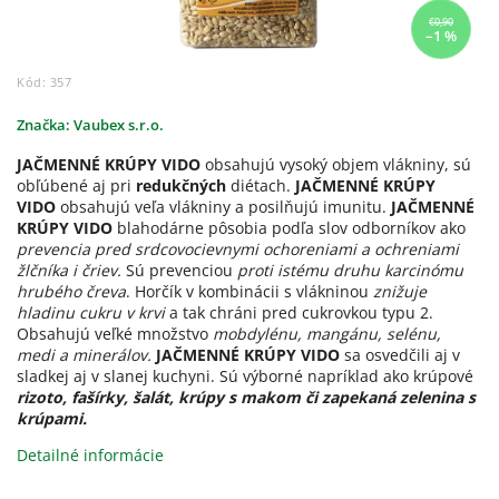
€0,90
–1 %
Kód:
357
Značka:
Vaubex s.r.o.
JAČMENNÉ KRÚPY VIDO
obsahujú vysoký objem vlákniny, sú
obľúbené aj pri
redukčných
diétach.
JAČMENNÉ KRÚPY
VIDO
obsahujú veľa vlákniny a posilňujú imunitu.
JAČMENNÉ
KRÚPY VIDO
blahodárne pôsobia podľa slov odborníkov ako
prevencia pred srdcovocievnymi ochoreniami a ochreniami
žlčníka i čriev.
Sú prevenciou
proti istému druhu karcinómu
hrubého čreva
. Horčík v kombinácii s vlákninou
znižuje
hladinu cukru v krvi
a tak chráni pred cukrovkou typu 2.
Obsahujú veľké množstvo
mobdylénu, mangánu, selénu,
medi a minerálov.
JAČMENNÉ KRÚPY VIDO
sa osvedčili aj v
sladkej aj v slanej kuchyni. Sú výborné napríklad ako krúpové
rizoto, fašírky, šalát, krúpy s makom či zapekaná zelenina s
krúpami.
Detailné informácie