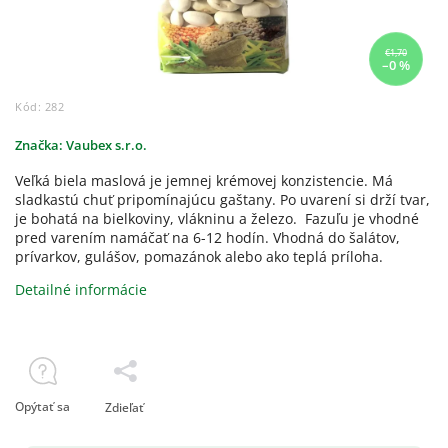
€1,70
–0 %
Kód:
282
Značka:
Vaubex s.r.o.
Veľká biela maslová je jemnej krémovej konzistencie. Má
sladkastú chuť pripomínajúcu gaštany.
Po uvarení si drží tvar,
je bohatá na bielkoviny, vlákninu a železo. Fazuľu je vhodné
pred varením namáčať na 6-12 hodín.
Vhodná do šalátov,
prívarkov, gulášov, pomazánok alebo ako teplá príloha.
Detailné informácie
Opýtať sa
Zdieľať