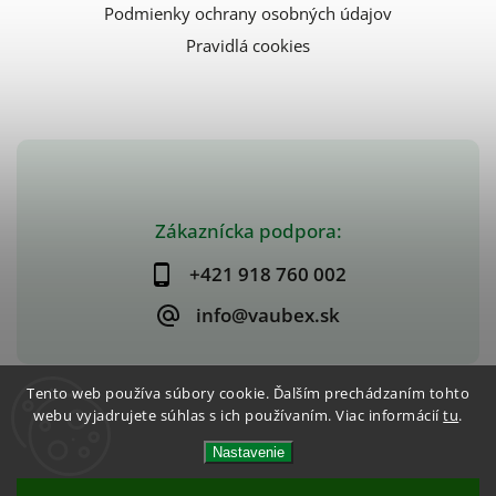
Podmienky ochrany osobných údajov
Pravidlá cookies
Zákaznícka podpora:
+421 918 760 002
info@vaubex.sk
Tento web používa súbory cookie. Ďalším prechádzaním tohto
webu vyjadrujete súhlas s ich používaním. Viac informácií
tu
.
Copyright 2026
Vido Potraviny
. Všetky práva vyhradené.
Vytvořil
Shoptet
| V spolupráci s
Kvalitnyeshop.sk
Nastavenie