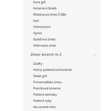
Kura gril
Korenie 4 farieb
Klobásová zmes ČABA
Karí
Chimichurri
Gyros
Gulašová zmes
Grilovacia zmes
Zmesi korenín N-Z
Zaziky
Vivita, polievkové korenie
Steak gril
Provensálska zmes
Perníkové korenie
Pečené zemiaky
Pečené ryby
Na varené víno