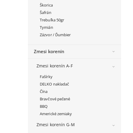
Škorica
Šafrán
Trebuľka 50gr
Tymián
Zázvor / Ďumbier
Zmesi korenín
Zmesi korenín A-F
Fašírky
DELKO nakladač
Čína
Bravčové pečené
BBQ
Americké zemiaky
Zmesi korenín G-M