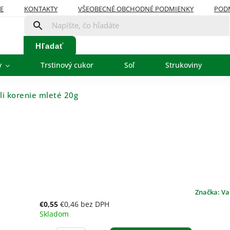
E
KONTAKTY
VŠEOBECNÉ OBCHODNÉ PODMIENKY
POD
Hľadať
y
Trstinový cukor
Soľ
Strukoviny
ili korenie mleté 20g
Značka:
Va
€0,55
€0,46 bez DPH
Skladom