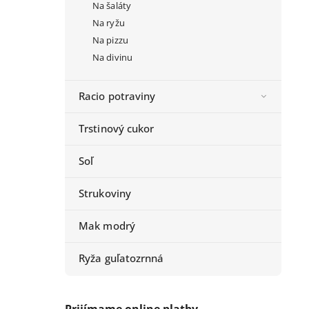
Na šaláty
Na ryžu
Na pizzu
Na divinu
Racio potraviny
Trstinový cukor
Soľ
Strukoviny
Mak modrý
Ryža guľatozrnná
Prijímame online platby