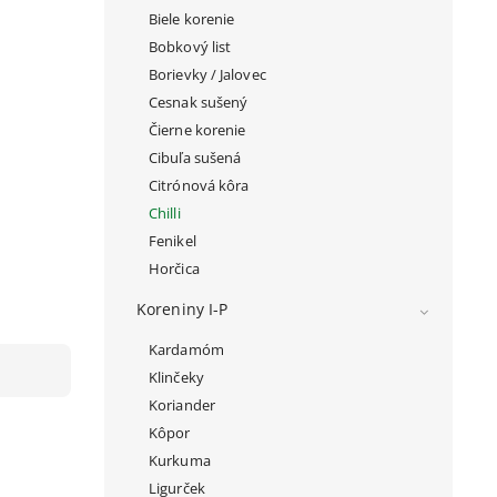
Biele korenie
Bobkový list
Borievky / Jalovec
Cesnak sušený
Čierne korenie
Cibuľa sušená
Citrónová kôra
Chilli
Fenikel
Horčica
Koreniny I-P
Kardamóm
Klinčeky
Koriander
Kôpor
Kurkuma
Ligurček