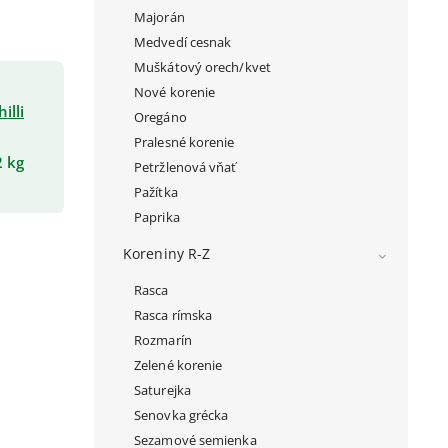
Majorán
Medvedí cesnak
Muškátový orech/kvet
Nové korenie
illi
Oregáno
Pralesné korenie
2 kg
Petržlenová vňať
Pažítka
Paprika
Koreniny R-Z
Rasca
Rasca rímska
Rozmarín
Zelené korenie
Saturejka
Senovka grécka
Sezamové semienka