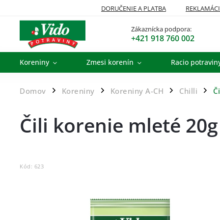
DORUČENIE A PLATBA
REKLAMÁCI
Zákaznícka podpora:
+421 918 760 002
Koreniny
Zmesi korenín
Racio potravin
Domov
Koreniny
Koreniny A-CH
Chilli
Č
/
/
/
/
Čili korenie mleté 20g
Kód:
623