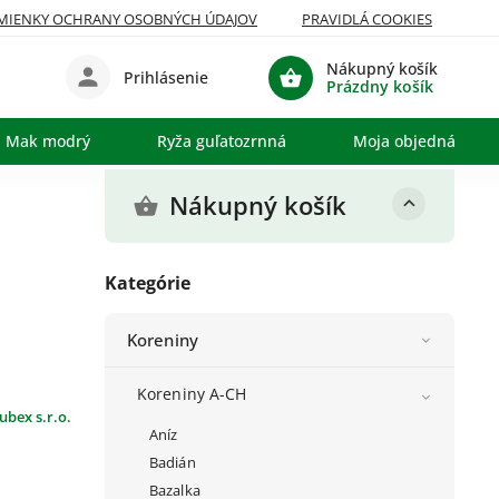
MIENKY OCHRANY OSOBNÝCH ÚDAJOV
PRAVIDLÁ COOKIES
Nákupný košík
Prihlásenie
Prázdny košík
Mak modrý
Ryža guľatozrnná
Moja objednávka
Nákupný košík
Kategórie
Koreniny
Koreniny A-CH
ubex s.r.o.
Aníz
Badián
Bazalka