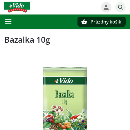
Prázdny košík
Hľadať
Bazalka 10g